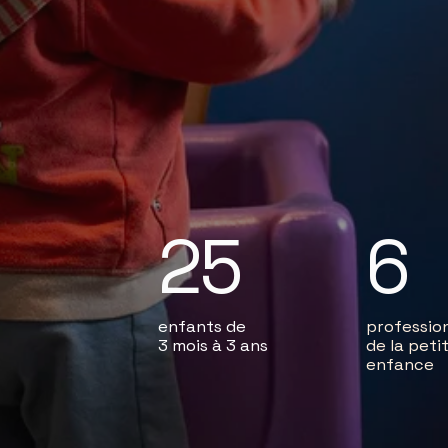
25
6
enfants de 
profession
3 mois à 3 ans
de la petit
enfance