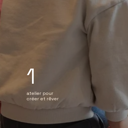
1
atelier pour 
créer et rêver