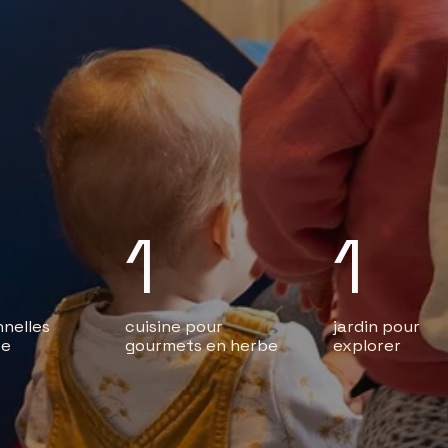
1
1
nelles 
cuisine pour 
jardin pour
e 
gourmets en herbe
explorer